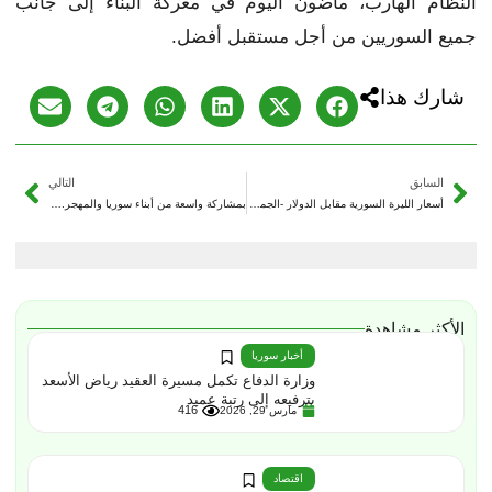
النظام الهارب، ماضون اليوم في معركة البناء إلى جانب
جميع السوريين من أجل مستقبل أفضل.
شارك هذا
السابق
التالي
أسعار الليرة السورية مقابل الدولار -الجمعة 12/09/2025
بمشاركة واسعة من أبناء سوريا والمهجر.. حملة “دير العز” تجمع أكثر من 30 مليون دولار في يومها الأول
الأكثر مشاهدة
أخبار سوريا
وزارة الدفاع تكمل مسيرة العقيد رياض الأسعد
بترفيعه إلى رتبة عميد
416
مارس 29, 2026
اقتصاد