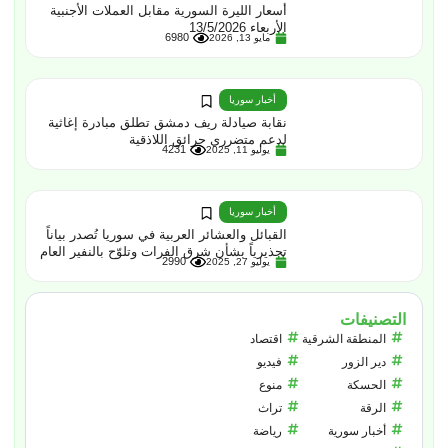
أسعار الليرة السورية مقابل العملات الأجنبية
الأربعاء 13/5/2026
6980
مايو 13, 2026
أخبار سوريا
نقابة صيادلة ريف دمشق تطلق مبادرة إغاثية
لدعم متضرري حرائق اللاذقية
4231
يوليو 11, 2025
أخبار سوريا
القبائل والعشائر العربية في سوريا تُصدر بياناً
تحذيرياً بشأن شرق الفرات وتلوّح بالنفير العام
2990
يوليو 27, 2025
التصنيفات
المنطقة الشرقية
اقتصاد
دير الزور
فيديو
الحسكة
منوع
الرقة
تراث
أخبار سورية
رياضة