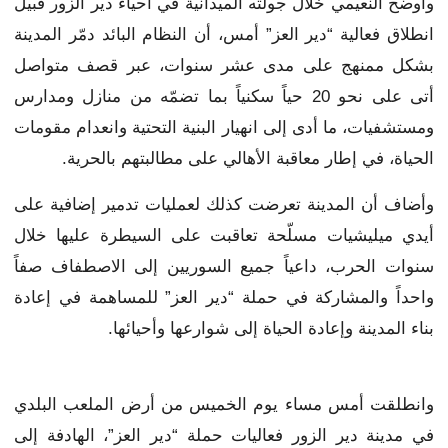
وأوضح النعيمي خلال جولته الميدانية في أحياء دير الزور قبيل
انطلاق فعالية “دير العز” أمس، أن النظام البائد دمّر المدينة
بشكل ممنهج على مدى عشر سنوات، عبر قصف متواصل
أتى على نحو 20 حياً سكنياً بما تضمّه من منازل ومدارس
ومستشفيات، ما أدى إلى انهيار البنية التحتية وانعدام مقومات
الحياة، في إطار معاقبة الأهالي على مطالبتهم بالحرية.
وأضاف أن المدينة تعرضت كذلك لعمليات تدمير إضافية على
أيدي ميليشيات مسلّحة تعاقبت على السيطرة عليها خلال
سنوات الحرب، داعياً جميع السوريين إلى الاصطفاف صفاً
واحداً والمشاركة في حملة “دير العز” للمساهمة في إعادة
بناء المدينة وإعادة الحياة إلى شوارعها وأحيائها.
وانطلقت أمس مساء يوم الخميس من أرض الملعب البلدي
في مدينة دير الزور فعاليات حملة “دير العز”، الهادفة إلى