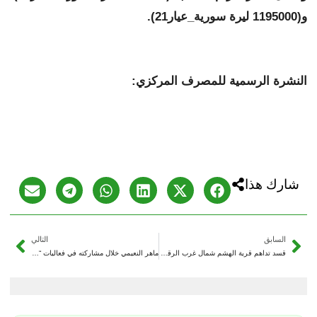
و(1195000 ليرة سورية_عيار21).
النشرة الرسمية للمصرف المركزي:
شارك هذا
السابق
التالي
قسد تداهم قرية الهشم شمال غرب الرقة وتعتقل عدداً من الأهالي
ماهر النعيمي خلال مشاركته في فعاليات “دير العز”: ما رأيته من دمار في دير الزور كارثة إنسانية لم تنقلها أي تقارير إعلامية