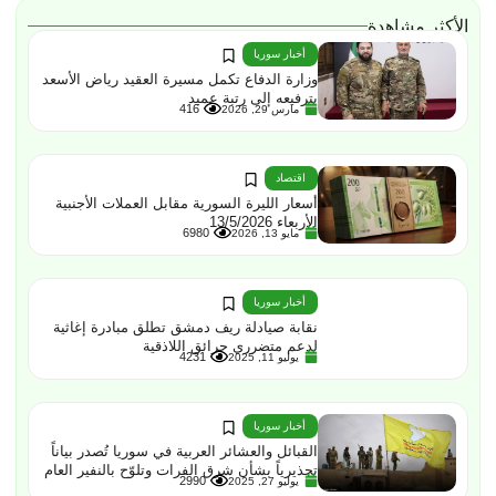
الأكثر مشاهدة
أخبار سوريا
وزارة الدفاع تكمل مسيرة العقيد رياض الأسعد
بترفيعه إلى رتبة عميد
416
مارس 29, 2026
اقتصاد
أسعار الليرة السورية مقابل العملات الأجنبية
الأربعاء 13/5/2026
6980
مايو 13, 2026
أخبار سوريا
نقابة صيادلة ريف دمشق تطلق مبادرة إغاثية
لدعم متضرري حرائق اللاذقية
4231
يوليو 11, 2025
أخبار سوريا
القبائل والعشائر العربية في سوريا تُصدر بياناً
تحذيرياً بشأن شرق الفرات وتلوّح بالنفير العام
2990
يوليو 27, 2025