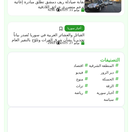
نقابة صيادلة ريف دمشق تطلق مبادرة إغاثية
لدعم متضرري حرائق اللاذقية
4236
يوليو 11, 2025
أخبار سوريا
القبائل والعشائر العربية في سوريا تُصدر بياناً
تحذيرياً بشأن شرق الفرات وتلوّح بالنفير العام
2993
يوليو 27, 2025
التصنيفات
المنطقة الشرقية
اقتصاد
دير الزور
فيديو
الحسكة
منوع
الرقة
تراث
أخبار سورية
رياضة
سياسة