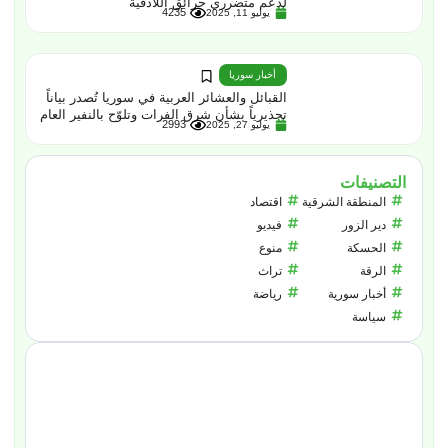
لدعم متضرري حرائق اللاذقية
4235
يوليو 11, 2025
أخبار سوريا
القبائل والعشائر العربية في سوريا تُصدر بياناً
تحذيرياً بشأن شرق الفرات وتلوّح بالنفير العام
2993
يوليو 27, 2025
التصنيفات
المنطقة الشرقية
اقتصاد
دير الزور
فيديو
الحسكة
منوع
الرقة
تراث
أخبار سورية
رياضة
سياسة