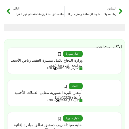
السابق
التالي
زياد صفوك… شهيد الإنسانية ونبض دير الزور الخالد
نجاة سائق بعد غرق شاحنته في نهر الفرات بمعبر البغيلية غربي دير الزور
الأكثر مشاهدة
أخبار سوريا
وزارة الدفاع تكمل مسيرة العقيد رياض الأسعد
بترفيعه إلى رتبة عميد
420
مارس 29, 2026
اقتصاد
أسعار الليرة السورية مقابل العملات الأجنبية
الأربعاء 13/5/2026
6985
مايو 13, 2026
أخبار سوريا
نقابة صيادلة ريف دمشق تطلق مبادرة إغاثية