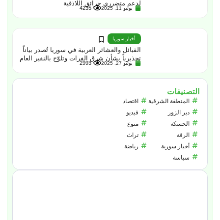
لدعم متضرري حرائق اللاذقية
4235
يوليو 11, 2025
أخبار سوريا
القبائل والعشائر العربية في سوريا تُصدر بياناً
تحذيرياً بشأن شرق الفرات وتلوّح بالنفير العام
2993
يوليو 27, 2025
التصنيفات
المنطقة الشرقية
اقتصاد
دير الزور
فيديو
الحسكة
منوع
الرقة
تراث
أخبار سورية
رياضة
سياسة