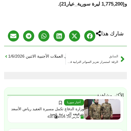
و(1,775,200 ليرة سورية_عيار21).
شارك هذا
التالي
أسعار الليرة السورية مقابل العملات الأجنبية الاثنين 1/6/2026
السابق
الرقة: استمرار تعزيز السواتر الترابية في ريف الرقة لحماية محطات مياه الشرب ضمن خطة الاستجابة الطارئة
الأكثر مشاهدة
أخبار سوريا
وزارة الدفاع تكمل مسيرة العقيد رياض الأسعد
بترفيعه إلى رتبة عميد
416
مارس 29, 2026