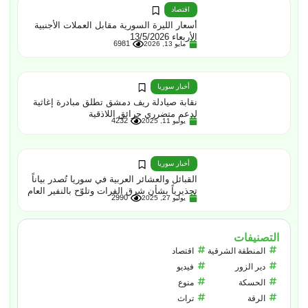
اقتصاد
أسعار الليرة السورية مقابل العملات الأجنبية
الأربعاء 13/5/2026
6981
مايو 13, 2026
أخبار سوريا
نقابة صيادلة ريف دمشق تطلق مبادرة إغاثية
لدعم متضرري حرائق اللاذقية
4232
يوليو 11, 2025
أخبار سوريا
القبائل والعشائر العربية في سوريا تُصدر بياناً
تحذيرياً بشأن شرق الفرات وتلوّح بالنفير العام
2990
يوليو 27, 2025
التصنيفات
المنطقة الشرقية
اقتصاد
دير الزور
فيديو
الحسكة
منوع
الرقة
تراث