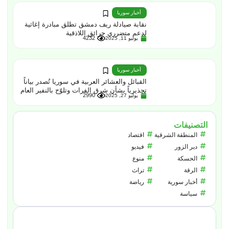
أخبار سوريا
نقابة صيادلة ريف دمشق تطلق مبادرة إغاثية
لدعم متضرري حرائق اللاذقية
4232
يوليو 11, 2025
أخبار سوريا
القبائل والعشائر العربية في سوريا تُصدر بياناً
تحذيرياً بشأن شرق الفرات وتلوّح بالنفير العام
2990
يوليو 27, 2025
التصنيفات
المنطقة الشرقية
اقتصاد
دير الزور
فيديو
الحسكة
منوع
الرقة
تراث
أخبار سورية
رياضة
سياسة