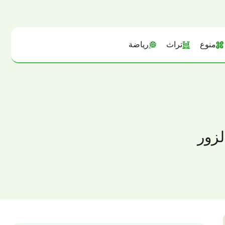
منوع
تراث
رياضة
لزور