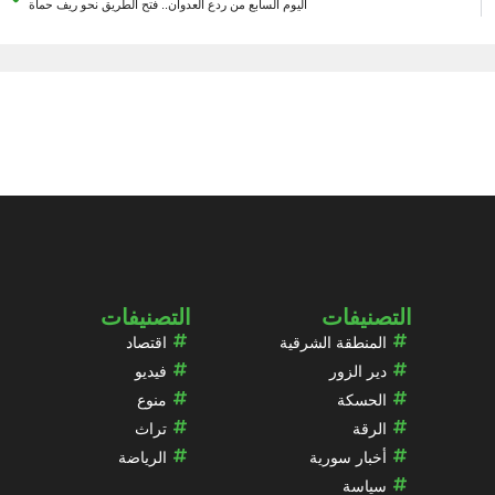
اليوم السابع من ردع العدوان.. فتح الطريق نحو ريف حماة
التصنيفات
التصنيفات
المنطقة الشرقية
اقتصاد
دير الزور
فيديو
الحسكة
منوع
الرقة
تراث
أخبار سورية
الرياضة
سياسة