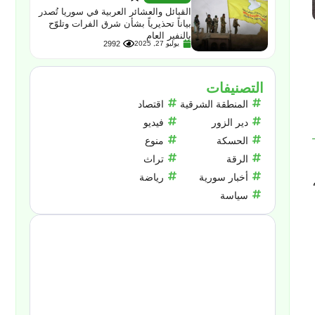
القبائل والعشائر العربية في سوريا تُصدر
بياناً تحذيرياً بشأن شرق الفرات وتلوّح
بالنفير العام
يوليو 27, 2025
2992
التصنيفات
المنطقة الشرقية
اقتصاد
دير الزور
فيديو
الحسكة
منوع
الرقة
تراث
أخبار سورية
رياضة
سياسة