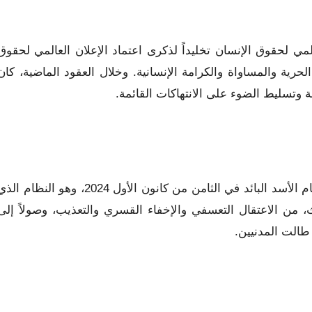
المي لحقوق الإنسان تخليداً لذكرى اعتماد الإعلان العالمي لحقوق
ت مبادئ الحرية والمساواة والكرامة الإنسانية. وخلال العقود الماضية، كان
فة وتسليط الضوء على الانتهاكات القائمة.
وفي سوريا، اكتسب هذا اليوم دلالات استثنائية بعد سقوط نظام الأسد البائد في الثامن من كانون الأول 2024، وهو النظام ا
ث، من الاعتقال التعسفي والإخفاء القسري والتعذيب، وصولاً إلى
طالت المدنيين.