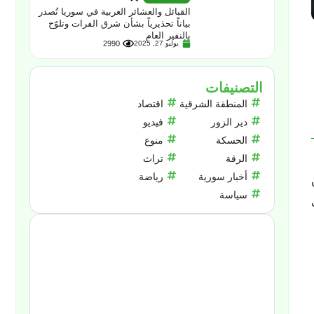
القبائل والعشائر العربية في سوريا تُصدر
بياناً تحذيرياً بشأن شرق الفرات وتلوّح
بالنفير العام
يوليو 27, 2025
2990
التصنيفات
المنطقة الشرقية
اقتصاد
دير الزور
فيديو
الحسكة
منوع
الرقة
تراث
أخبار سورية
رياضة
سياسة