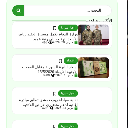
الأكثر مشاهدة
أخبار سوريا
وزارة الدفاع تكمل مسيرة العقيد رياض
الأسعد بترفيعه إلى رتبة عميد
مارس 29, 2026
416
اقتصاد
أسعار الليرة السورية مقابل العملات
الأجنبية الأربعاء 13/5/2026
مايو 13, 2026
6980
أخبار سوريا
نقابة صيادلة ريف دمشق تطلق مبادرة
إغاثية لدعم متضرري حرائق اللاذقية
يوليو 11, 2025
4231
أخبار سوريا