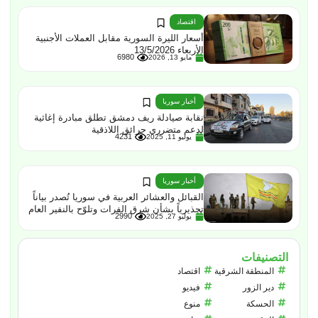
اقتصاد
أسعار الليرة السورية مقابل العملات الأجنبية
الأربعاء 13/5/2026
6980
مايو 13, 2026
أخبار سوريا
نقابة صيادلة ريف دمشق تطلق مبادرة إغاثية
لدعم متضرري حرائق اللاذقية
4231
يوليو 11, 2025
أخبار سوريا
القبائل والعشائر العربية في سوريا تُصدر بياناً
تحذيرياً بشأن شرق الفرات وتلوّح بالنفير العام
2990
يوليو 27, 2025
التصنيفات
المنطقة الشرقية
اقتصاد
دير الزور
فيديو
الحسكة
منوع