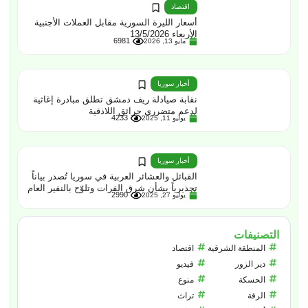
اقتصاد
أسعار الليرة السورية مقابل العملات الأجنبية
الأربعاء 13/5/2026
6981
مايو 13, 2026
أخبار سوريا
نقابة صيادلة ريف دمشق تطلق مبادرة إغاثية
لدعم متضرري حرائق اللاذقية
4233
يوليو 11, 2025
أخبار سوريا
القبائل والعشائر العربية في سوريا تُصدر بياناً
تحذيرياً بشأن شرق الفرات وتلوّح بالنفير العام
2990
يوليو 27, 2025
التصنيفات
المنطقة الشرقية
اقتصاد
دير الزور
فيديو
الحسكة
منوع
الرقة
تراث